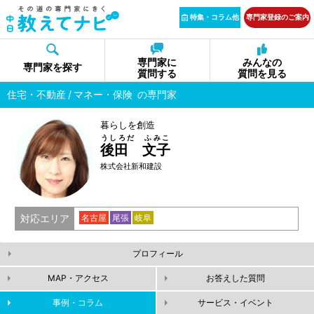
特集・コラム他
専門家登録のご案内
専門家に
みんなの
専門家を探す
質問する
質問を見る
住宅・不動産
マネー・保険
の専門家
暮らしを創造
うしろだ ふみこ
後田 文子
株式会社新和建設
対応エリア
名古屋
尾張
岐阜
プロフィール
MAP・アクセス
お答えした質問
事例・コラム
サービス・イベント