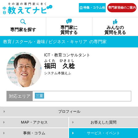
特集・コラム他
専門家登録のご案内
専門家に
みんなの
専門家を探す
質問する
質問を見る
教育
スクール・趣味
ビジネス・キャリア
の専門家
ICT・教育コンサルタント
ふくた ひさとし
福田 久稔
システム本舗えふ
対応エリア
三重
プロフィール
MAP・アクセス
お答えした質問
事例・コラム
サービス・イベント