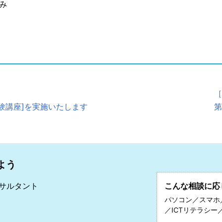
み
［
体験講座]を実施いたします
第
よう
ンサルタント
こんな相談に応
稔
パソコン／スマホ
／ICTリテラシー