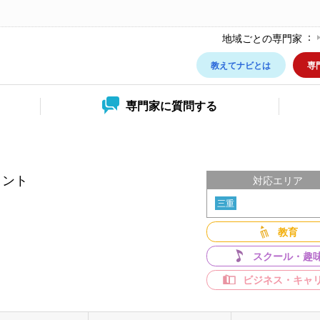
地域ごとの専門家
教えてナビとは
専
専門家に
質問する
タント
対応エリア
三重
教育
スクール・趣
ビジネス・キャ