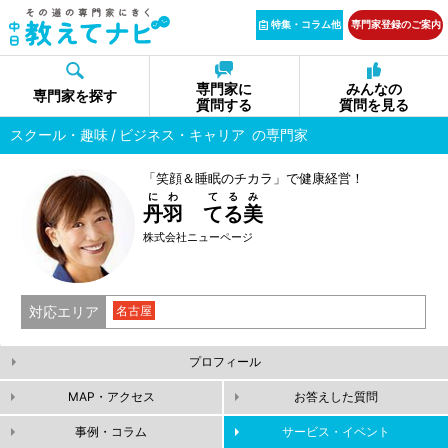
特集・コラム他
専門家登録のご案内
専門家に
みんなの
専門家を探す
質問する
質問を見る
スクール・趣味
ビジネス・キャリア
の専門家
「笑顔＆睡眠のチカラ」で健康経営！
にわ てるみ
丹羽 てる美
株式会社ニューページ
対応エリア
名古屋
プロフィール
MAP・アクセス
お答えした質問
事例・コラム
サービス・イベント