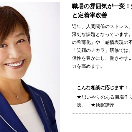
職場の雰囲気が一変！
と定着率改善
近年、人間関係のストレス
深刻な課題となっています
の希薄化」や「感情表現の
「笑顔のチカラ」研修では
係性を豊かにし、働きやす
力を高めます。
こんな相談に応じます！
★思いやりのある職場作
聴、 ★快眠講座