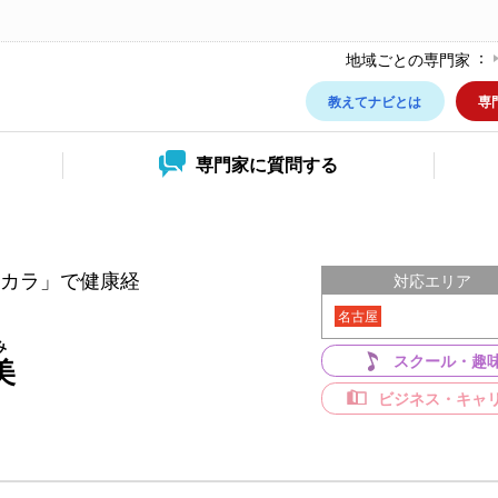
地域ごとの専門家
教えてナビとは
専
専門家に
質問する
カラ」で健康経
対応エリア
名古屋
み
スクール・趣
美
ビジネス・キャ