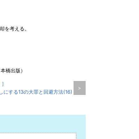
売却を考える。
日本橋出版）
 ］
>
にする13の大罪と回避方法(16)