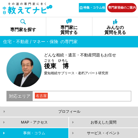
特集・コラム他
専門家登録のご案内
専門家に
みんなの
専門家を探す
質問する
質問を見る
住宅・不動産
マネー・保険
の専門家
どんな相続・遺言・不動産問題もお任せ
ごとう ひろし
後東 博
愛知相続サブリース・老朽アパート研究所
対応エリア
名古屋
プロフィール
MAP・アクセス
お答えした質問
事例・コラム
サービス・イベント