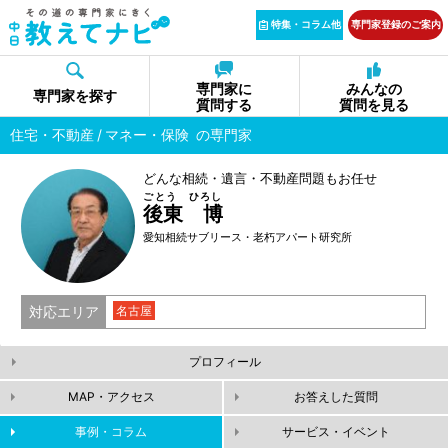
特集・コラム他
専門家登録のご案内
専門家に
みんなの
専門家を探す
質問する
質問を見る
住宅・不動産
マネー・保険
の専門家
どんな相続・遺言・不動産問題もお任せ
ごとう ひろし
後東 博
愛知相続サブリース・老朽アパート研究所
対応エリア
名古屋
プロフィール
MAP・アクセス
お答えした質問
事例・コラム
サービス・イベント