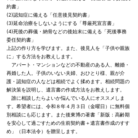
約書」
(2)認知症に備える「任意後見契約書」
(3)延命治療をしないようにする「尊厳死宣言書」
(4)死後の葬儀・納骨などの後始末に備える「死後事務
委任契約書」
上記の作り方を学びます。また、後見人を「子供や親族
に」する方法をお教えします。
アパート・マンションなどの不動産のある人、離婚・
再婚した人。子供のいない夫婦、おひとり様、親が介
護・認知症の人などは相続でよく揉めます。相続問題の
解決策を説明し、遺言書の作成方法をお教えします。
誰に相談したらよいか悩んでいる人にオススメしま
す。希望者には、令和８年４月３日（金曜日）に無料個
別相談にも応じます。また後東博の著書「新版：高齢期
を安心して過ごすための生前契約書＋遺言書作成のすす
め」（日本法令）を贈呈します。