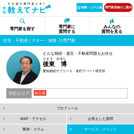
特集・コラム他
専門家登録のご案内
専門家に
みんなの
専門家を探す
質問する
質問を見る
住宅・不動産
マネー・保険
の専門家
どんな相続・遺言・不動産問題もお任せ
ごとう ひろし
後東 博
愛知相続サブリース・老朽アパート研究所
対応エリア
名古屋
プロフィール
MAP・アクセス
お答えした質問
事例・コラム
サービス・イベント