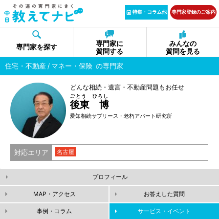
特集・コラム他
専門家登録のご案内
専門家に
みんなの
専門家を探す
質問する
質問を見る
住宅・不動産
マネー・保険
の専門家
どんな相続・遺言・不動産問題もお任せ
ごとう ひろし
後東 博
愛知相続サブリース・老朽アパート研究所
対応エリア
名古屋
プロフィール
MAP・アクセス
お答えした質問
事例・コラム
サービス・イベント