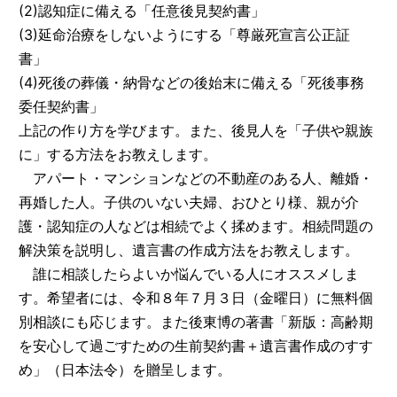
(2)認知症に備える「任意後見契約書」
(3)延命治療をしないようにする「尊厳死宣言公正証
書」
(4)死後の葬儀・納骨などの後始末に備える「死後事務
委任契約書」
上記の作り方を学びます。また、後見人を「子供や親族
に」する方法をお教えします。
アパート・マンションなどの不動産のある人、離婚・
再婚した人。子供のいない夫婦、おひとり様、親が介
護・認知症の人などは相続でよく揉めます。相続問題の
解決策を説明し、遺言書の作成方法をお教えします。
誰に相談したらよいか悩んでいる人にオススメしま
す。希望者には、令和８年７月３日（金曜日）に無料個
別相談にも応じます。また後東博の著書「新版：高齢期
を安心して過ごすための生前契約書＋遺言書作成のすす
め」（日本法令）を贈呈します。