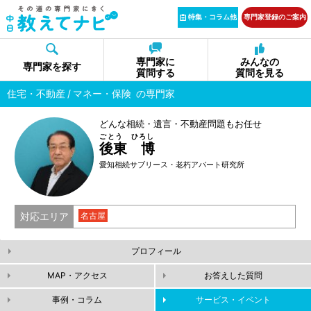
特集・コラム他
専門家登録のご案内
専門家に
みんなの
専門家を探す
質問する
質問を見る
住宅・不動産
マネー・保険
の専門家
どんな相続・遺言・不動産問題もお任せ
ごとう ひろし
後東 博
愛知相続サブリース・老朽アパート研究所
対応エリア
名古屋
プロフィール
MAP・アクセス
お答えした質問
事例・コラム
サービス・イベント