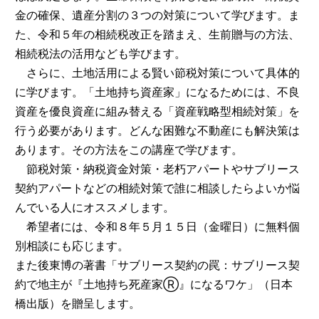
金の確保、遺産分割の３つの対策について学びます。ま
た、令和５年の相続税改正を踏まえ、生前贈与の方法、
相続税法の活用なども学びます。
さらに、土地活用による賢い節税対策について具体的
に学びます。「土地持ち資産家」になるためには、不良
資産を優良資産に組み替える「資産戦略型相続対策」を
行う必要があります。どんな困難な不動産にも解決策は
あります。その方法をこの講座で学びます。
節税対策・納税資金対策・老朽アパートやサブリース
契約アパートなどの相続対策で誰に相談したらよいか悩
んでいる人にオススメします。
希望者には、令和８年５月１５日（金曜日）に無料個
別相談にも応じます。
また後東博の著書「サブリース契約の罠：サブリース契
約で地主が『土地持ち死産家Ⓡ』になるワケ」（日本
橋出版）を贈呈します。