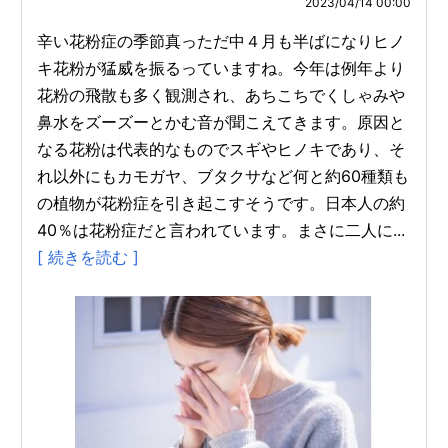
2023/04/14 00:00
辛い花粉症の季節真っただ中４月も半ばになりヒノ
キ花粉が猛威を振るっていますね。今年は例年より
花粉の飛散も多く観測され、あちこちでくしゃみや
鼻水をズーズーとかむ音が聞こえてきます。原因と
なる花粉は代表的なものでスギやヒノキであり、そ
れ以外にもカモガヤ、ブタクサなど何と約60種類も
の植物が花粉症を引き起こすそうです。日本人の約
40％は花粉症だと言われています。まさに二人に...
[ 続きを読む ]