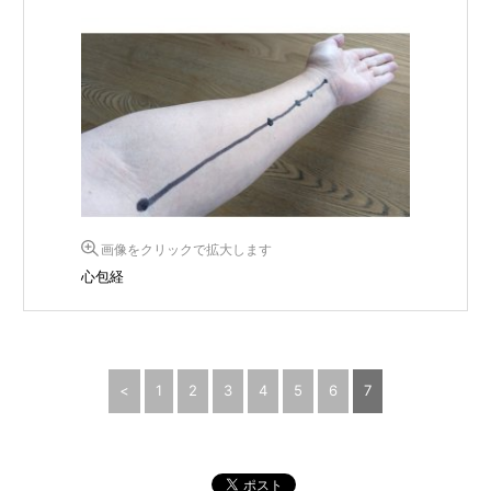
画像をクリックで拡大します
心包経
<
1
2
3
4
5
6
7