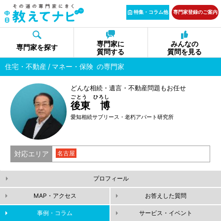
特集・コラム他
専門家登録のご案内
専門家に
みんなの
専門家を探す
質問する
質問を見る
住宅・不動産
マネー・保険
の専門家
どんな相続・遺言・不動産問題もお任せ
ごとう ひろし
後東 博
愛知相続サブリース・老朽アパート研究所
対応エリア
名古屋
プロフィール
MAP・アクセス
お答えした質問
事例・コラム
サービス・イベント