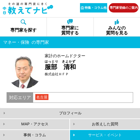
特集・コラム他
専門家登録のご案内
専門家に
みんなの
専門家を探す
質問する
質問を見る
マネー・保険
の専門家
家計のホームドクター
はっとり きよかず
服部 清和
株式会社ＨＦＰ
対応エリア
名古屋
プロフィール
MAP・アクセス
お答えした質問
事例・コラム
サービス・イベント