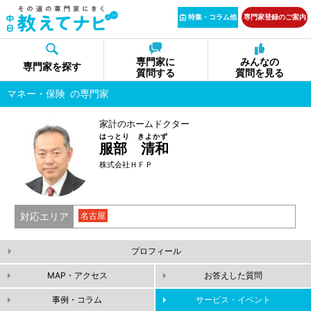
特集・コラム他
専門家登録のご案内
専門家に
みんなの
専門家を探す
質問する
質問を見る
マネー・保険
の専門家
家計のホームドクター
はっとり きよかず
服部 清和
株式会社ＨＦＰ
対応エリア
名古屋
プロフィール
MAP・アクセス
お答えした質問
事例・コラム
サービス・イベント