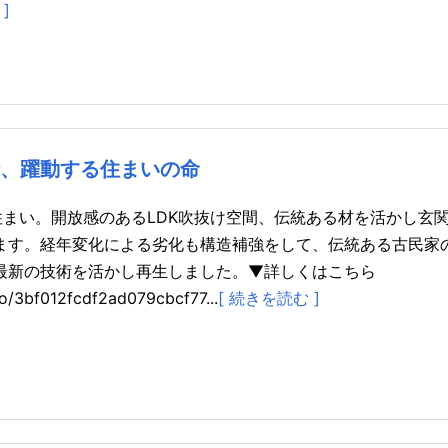
]
精、躍動する住まいの命
住まい。開放感のあるLDK吹抜け空間、伝統ある材を活かし玄
ます。経年変化による劣化も構造補強をして、伝統ある古民家
最新の技術を活かし再生しました。▼詳しくはこちら
to/3bf012fcdf2ad079cbcf77...
[ 続きを読む ]