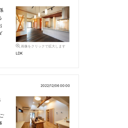
孫
る
出
ダ
画像をクリックで拡大します
LDK
2022/12/06 00:00
S
ご
事