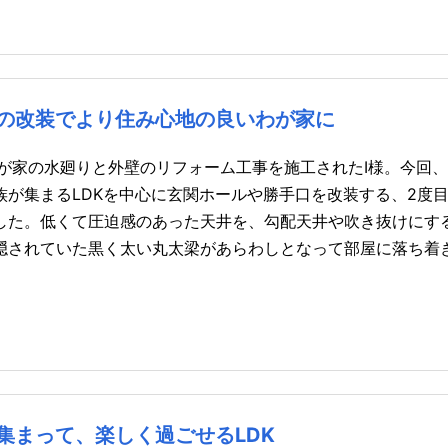
心の改装でより住み心地の良いわが家に
が家の水廻りと外壁のリフォーム工事を施工されたI様。今回
が集まるLDKを中心に玄関ホールや勝手口を改装する、2度
した。低くて圧迫感のあった天井を、勾配天井や吹き抜けにす
隠されていた黒く太い丸太梁があらわしとなって部屋に落ち着
集まって、楽しく過ごせるLDK