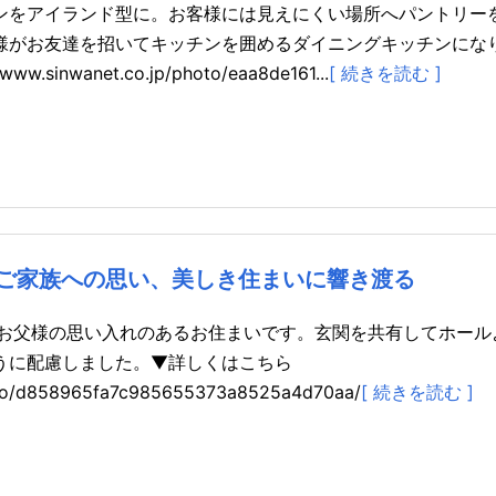
ンをアイランド型に。お客様には見えにくい場所へパントリー
様がお友達を招いてキッチンを囲めるダイニングキッチンにな
inwanet.co.jp/photo/eaa8de161...
[ 続きを読む ]
ご家族への思い、美しき住まいに響き渡る
、お父様の思い入れのあるお住まいです。玄関を共有してホール
うに配慮しました。▼詳しくはこちら
hoto/d858965fa7c985655373a8525a4d70aa/
[ 続きを読む ]