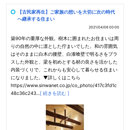
【古民家再生】ご家族の想いを大切に次の時代
へ継承する住まい
2021/04/06 00:00
築90年の重厚な外観。樹木に囲まれたお住まいは周
りの自然の中に凛とした佇まいでした。和の雰囲気
はそのままに白木の腰壁、白漆喰壁で明るさをプラ
スした外観と、梁を初めとする材の良さを活かした
内装づくりで、これからも安心して暮らせる住まい
になりました。▼詳しくはこちら
https://www.sinwanet.co.jp/co_photo/417c3fd1c
48c36c243...
[ 続きを読む ]