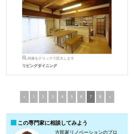
画像をクリックで拡大します
リビングダイニング
<
1
2
3
4
5
6
7
8
>
この専門家に相談してみよう
古民家リノベーションのプロ