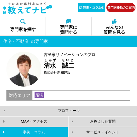
特集・コラム他
専門家登録のご案内
専門家に
みんなの
専門家を探す
質問する
質問を見る
住宅・不動産
の専門家
古民家リノベーションのプロ
しみず せいじ
清水 誠二
株式会社新和建設
対応エリア
尾張
プロフィール
MAP・アクセス
お答えした質問
事例・コラム
サービス・イベント