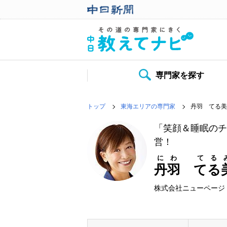
専門家を探す
トップ
東海エリアの専門家
丹羽 てる美
「笑顔＆睡眠のチ
営！
にわ てる
丹羽 てる
株式会社ニューページ