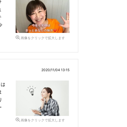
？
１
で
少
画像をクリックで拡大します
2020/11/04 13:15
日は
ま
り
ー
画像をクリックで拡大します