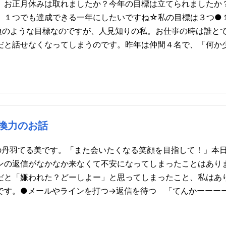
。お正月休みは取れましたか？今年の目標は立てられましたか
、１つでも達成できる一年にしたいですね☆私の目標は３つ●
の頃のような目標なのですが、人見知りの私。お仕事の時は誰と
だと話せなくなってしまうのです。昨年は仲間４名で、「何か
換力のお話
の丹羽てる美です。「また会いたくなる笑顔を目指して！」本
ンの返信がなかなか来なくて不安になってしまったことはあり
だと「嫌われた？どーしよー」と思ってしまったこと、私はあ
です。●メールやラインを打つ→返信を待つ 「てんかーーー