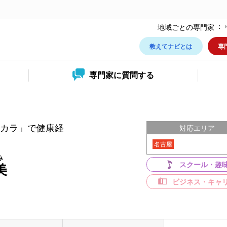
地域ごとの専門家
教えてナビとは
専
専門家に
質問する
カラ」で健康経
対応エリア
名古屋
み
スクール・趣
美
ビジネス・キャ