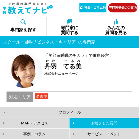
特集・コラム他
専門家登録のご案内
専門家に
みんなの
専門家を探す
質問する
質問を見る
スクール・趣味
ビジネス・キャリア
の専門家
「笑顔＆睡眠のチカラ」で健康経営！
にわ てるみ
丹羽 てる美
株式会社ニューページ
対応エリア
名古屋
プロフィール
MAP・アクセス
お答えした質問
事例・コラム
サービス・イベント