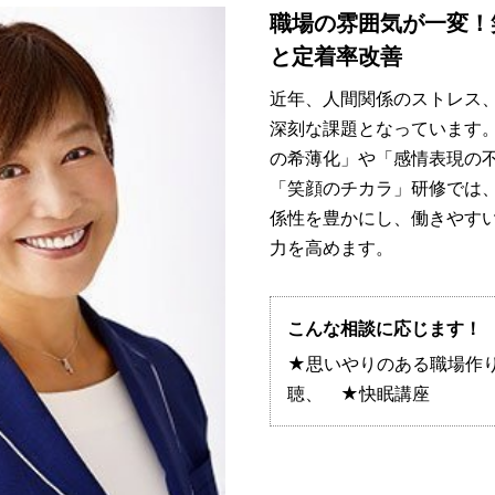
職場の雰囲気が一変！
と定着率改善
近年、人間関係のストレス
深刻な課題となっています
の希薄化」や「感情表現の
「笑顔のチカラ」研修では
係性を豊かにし、働きやす
力を高めます。
こんな相談に応じます！
★思いやりのある職場作
聴、 ★快眠講座