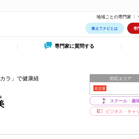
地域ごとの専門家
教えてナビとは
専
専門家に
質問する
カラ」で健康経
対応エリア
名古屋
み
スクール・趣
美
ビジネス・キャ