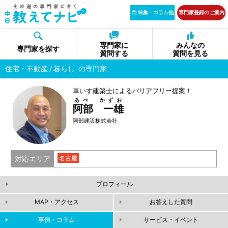
特集・コラム他
専門家登録のご案内
専門家に
みんなの
専門家を探す
質問する
質問を見る
住宅・不動産
暮らし
の専門家
車いす建築士によるバリアフリー提案！
あべ かずお
阿部 一雄
阿部建設株式会社
対応エリア
名古屋
プロフィール
MAP・アクセス
お答えした質問
事例・コラム
サービス・イベント