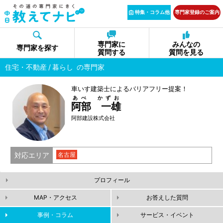
特集・コラム他
専門家登録のご案内
専門家に
みんなの
専門家を探す
質問する
質問を見る
住宅・不動産
暮らし
の専門家
車いす建築士によるバリアフリー提案！
あべ かずお
阿部 一雄
阿部建設株式会社
対応エリア
名古屋
プロフィール
MAP・アクセス
お答えした質問
事例・コラム
サービス・イベント