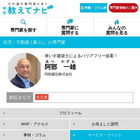
特集・コラム他
専門家登録のご案内
専門家に
みんなの
専門家を探す
質問する
質問を見る
住宅・不動産
暮らし
の専門家
車いす建築士によるバリアフリー提案！
あべ かずお
阿部 一雄
阿部建設株式会社
対応エリア
名古屋
プロフィール
MAP・アクセス
お答えした質問
事例・コラム
サービス・イベント