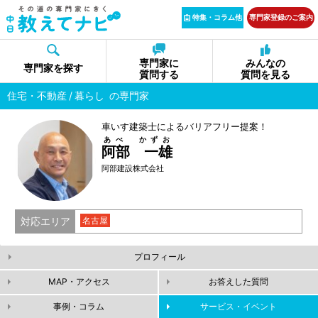
特集・コラム他
専門家登録のご案内
専門家に
みんなの
専門家を探す
質問する
質問を見る
住宅・不動産
暮らし
の専門家
車いす建築士によるバリアフリー提案！
あべ かずお
阿部 一雄
阿部建設株式会社
対応エリア
名古屋
プロフィール
MAP・アクセス
お答えした質問
事例・コラム
サービス・イベント