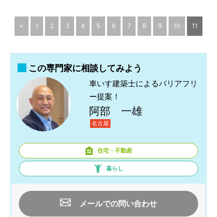
<
1
2
3
4
5
6
7
8
9
10
11
この専門家に相談してみよう
車いす建築士によるバリアフリ
ー提案！
阿部 一雄
名古屋
住宅・不動産
暮らし
メールでの問い合わせ