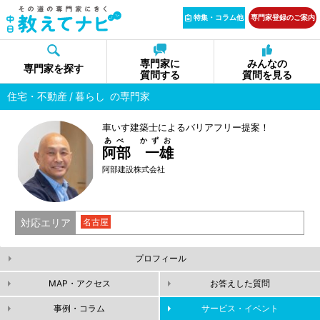
特集・コラム他
専門家登録のご案内
専門家に
みんなの
専門家を探す
質問する
質問を見る
住宅・不動産
暮らし
の専門家
車いす建築士によるバリアフリー提案！
あべ かずお
阿部 一雄
阿部建設株式会社
対応エリア
名古屋
プロフィール
MAP・アクセス
お答えした質問
事例・コラム
サービス・イベント