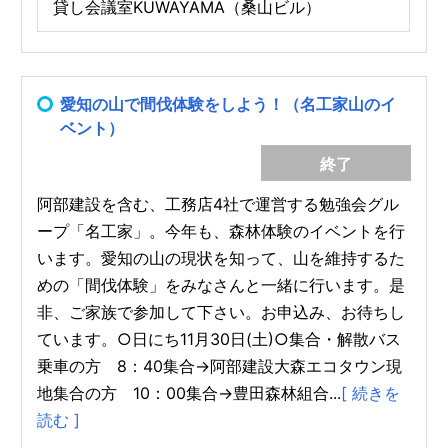
貸し会議室KUWAYAMA（桑山ビル）
愛知の山で間伐体験をしよう！（名工家山のイ
ベント）
終了
阿部建設を含む、工務店4社で運営する勉強会グル
ープ「名工家」。今年も、森林体験のイベントを行
います。愛知の山の現状を知って、山を維持するた
めの「間伐体験」をみなさんと一緒に行います。是
非、ご家族で参加して下さい。お申込み、お待ちし
ています。○日にち11月30日(土)○集合・解散バス
乗車の方 8：40集合→阿部建設大森エコタウン現
地集合の方 10：00集合→豊田森林組合...
[ 続きを
読む ]