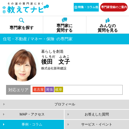
特集・コラム他
専門家登録のご案内
専門家に
みんなの
専門家を探す
質問する
質問を見る
住宅・不動産
マネー・保険
の専門家
暮らしを創造
うしろだ ふみこ
後田 文子
株式会社新和建設
対応エリア
名古屋
尾張
岐阜
プロフィール
MAP・アクセス
お答えした質問
事例・コラム
サービス・イベント