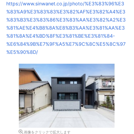
https://www.sinwanet.co.jp/photo/%E3%83%96%E3
%83%A9%E3%83%83%E3%82%AF%E3%82%A4%E3
%83%B3%E3%83%86%E3%83%AA%E3%82%A2%E3
%81%AE%E4%B8%8A%E8%B3%AA%E3%81%AA%E3
%81%8A%E4%BD%8F%E3%81%BE%E3%81%84-
%E6%84%9B%E7%9F%A5%E7%9C%8C%E5%8C%97
%E5%90%8D/
画像をクリックで拡大します