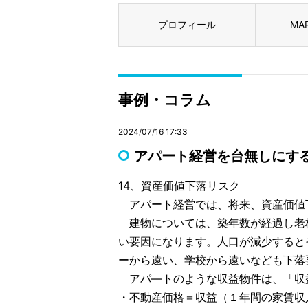
プロフィール
MA
事例・コラム
2024/07/16 17:33
アパート経営を台無しにする1
14、資産価値下落リスク
アパート経営では、将来、資産価値
建物については、築年数が経過し老
い要因になります。人口が減少すると
ーから遠い、学校から遠いなども下落
アパ―トのような収益物件は、「収
・不動産価格＝収益（１年間の家賃収