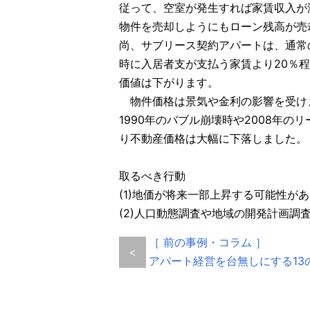
従って、空室が発生すれば家賃収入が
物件を売却しようにもローン残高が売
尚、サブリース契約アパートは、通常
時に入居者支が支払う家賃より20％
価値は下がります。
物件価格は景気や金利の影響を受け
1990年のバブル崩壊時や2008年
り不動産価格は大幅に下落しました。
取るべき行動
(1)地価が将来一部上昇する可能性
(2)人口動態調査や地域の開発計画調
［ 前の事例・コラム ］
<
アパート経営を台無しにする13の