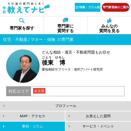
特集・コラム他
専門家登録のご案内
専門家に
みんなの
専門家を探す
質問する
質問を見る
住宅・不動産
マネー・保険
の専門家
どんな相続・遺言・不動産問題もお任せ
ごとう ひろし
後東 博
愛知相続サブリース・老朽アパート研究所
対応エリア
名古屋
プロフィール
MAP・アクセス
お答えした質問
事例・コラム
サービス・イベント