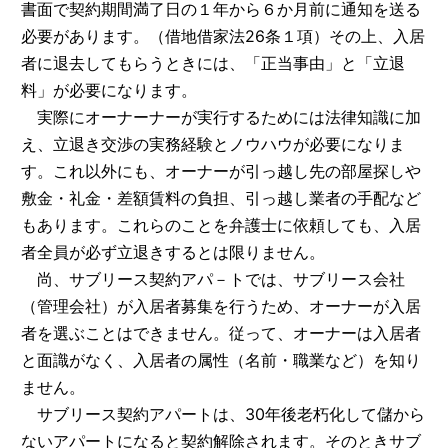
書面で契約期間満了日の１年から６か月前に通知を送る
必要があります。（借地借家法26条１項）その上、入居
者に退去してもらうときには、「正当事由」と「立退
料」が必要になります。
実際にオーナーナーが実行するためには法律知識に加
え、立退き交渉の実務経験とノウハウが必要になりま
す。これ以外にも、オーナーが引っ越し先の部屋探しや
敷金・礼金・差額賃料の負担、引っ越し業者の手配など
もあります。これらのことを弁護士に依頼しても、入居
者全員が必ず立退きするとは限りません。
尚、サブリース契約アパ－トでは、サブリース会社
（管理会社）が入居者募集を行うため、オーナーが入居
者を選ぶことはできません。従って、オーナーは入居者
と面識がなく、入居者の属性（名前・職業など）を知り
ません。
サブリース契約アパートは、30年後老朽化して儲から
ないアパートになると契約解除されます。そのときサブ