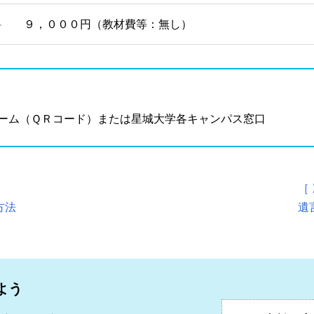
料 ９，０００円（教材費等：無し）
ーム（ＱＲコード）または星城大学各キャンパス窓口
［
方法
遺
よう