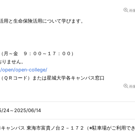
画
活用と生命保険活用について学びます。
（月～金 ９：００～１７：００）
おりません。
jp/open/open-college/
（ＱＲコード）または星城大学各キャンパス窓口
画
5/24～2025/06/14
海キャンパス 東海市富貴ノ台２－１７２（※駐車場がご利用で