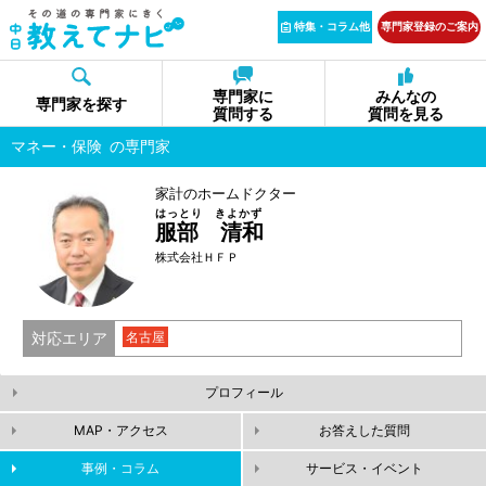
特集・コラム他
専門家登録のご案内
専門家に
みんなの
専門家を探す
質問する
質問を見る
マネー・保険
の専門家
家計のホームドクター
はっとり きよかず
服部 清和
株式会社ＨＦＰ
対応エリア
名古屋
プロフィール
MAP・アクセス
お答えした質問
事例・コラム
サービス・イベント