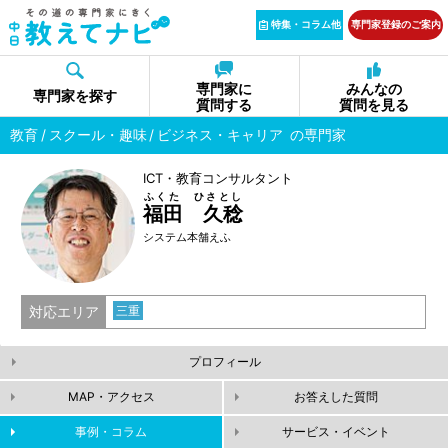
特集・コラム他
専門家登録のご案内
専門家に
みんなの
専門家を探す
質問する
質問を見る
教育
スクール・趣味
ビジネス・キャリア
の専門家
ICT・教育コンサルタント
ふくた ひさとし
福田 久稔
システム本舗えふ
対応エリア
三重
プロフィール
MAP・アクセス
お答えした質問
事例・コラム
サービス・イベント