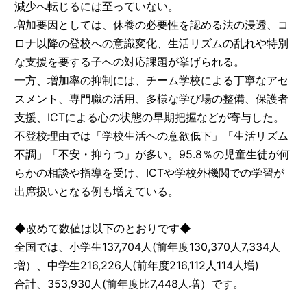
減少へ転じるには至っていない。
増加要因としては、休養の必要性を認める法の浸透、コ
ロナ以降の登校への意識変化、生活リズムの乱れや特別
な支援を要する子への対応課題が挙げられる。
一方、増加率の抑制には、チーム学校による丁寧なアセ
スメント、専門職の活用、多様な学び場の整備、保護者
支援、ICTによる心の状態の早期把握などが寄与した。
不登校理由では「学校生活への意欲低下」「生活リズム
不調」「不安・抑うつ」が多い。95.8％の児童生徒が何
らかの相談や指導を受け、ICTや学校外機関での学習が
出席扱いとなる例も増えている。
◆改めて数値は以下のとおりです◆
全国では、小学生137,704人(前年度130,370人7,334人
増）、中学生216,226人(前年度216,112人114人増)
合計、353,930人(前年度比7,448人増）です。