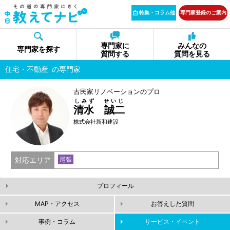
特集・コラム他
専門家登録のご案内
専門家に
みんなの
専門家を探す
質問する
質問を見る
住宅・不動産
の専門家
古民家リノベーションのプロ
しみず せいじ
清水 誠二
株式会社新和建設
対応エリア
尾張
プロフィール
MAP・アクセス
お答えした質問
事例・コラム
サービス・イベント