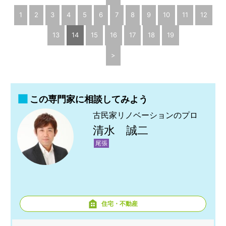
1
2
3
4
5
6
7
8
9
10
11
12
13
14
15
16
17
18
19
>
この専門家に相談してみよう
古民家リノベーションのプロ
清水 誠二
尾張
住宅・不動産