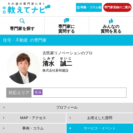
特集・コラム他
専門家登録のご案内
専門家に
みんなの
専門家を探す
質問する
質問を見る
住宅・不動産
の専門家
古民家リノベーションのプロ
しみず せいじ
清水 誠二
株式会社新和建設
対応エリア
尾張
プロフィール
MAP・アクセス
お答えした質問
事例・コラム
サービス・イベント