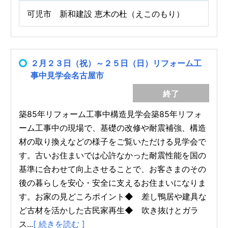
可児市 新和建設 恵木の杜（えこのもり）
２月２３日（祝）～２５日（日）リフォーム工
事中見学会名古屋市
終了
築85年リフォーム工事中構造見学会築85年リフォ
ーム工事中の現場で、基礎の改修や耐震補強、構造
材の取り換えなどの様子をご覧いただける見学会で
す。古いお住まいでは心許なかった耐震性能を国の
基準に合わせて向上させることで、お客さまのその
後の暮らしを安心・安全に支えるお住まいになりま
す。お家の見どころポイント◆ 差し鴨居や建具な
ど古材を活かした古民家再生◆ 吹き抜けとガラ
ス...
[ 続きを読む ]