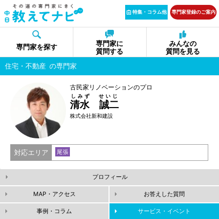
特集・コラム他
専門家登録のご案内
専門家に
みんなの
専門家を探す
質問する
質問を見る
住宅・不動産
の専門家
古民家リノベーションのプロ
しみず せいじ
清水 誠二
株式会社新和建設
対応エリア
尾張
プロフィール
MAP・アクセス
お答えした質問
事例・コラム
サービス・イベント