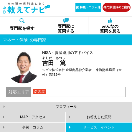
特集・コラム他
専門家登録のご案内
専門家に
みんなの
専門家を探す
質問する
質問を見る
マネー・保険
の専門家
NISA・資産運用のアドバイス
よしだ あつし
吉田 篤
シグマ株式会社 金融商品仲介業者 東海財務局長（金
仲）第152号
対応エリア
名古屋
プロフィール
MAP・アクセス
お答えした質問
事例・コラム
サービス・イベント