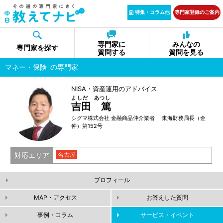
特集・コラム他
専門家登録のご案内
専門家に
みんなの
専門家を探す
質問する
質問を見る
マネー・保険
の専門家
NISA・資産運用のアドバイス
よしだ あつし
吉田 篤
シグマ株式会社 金融商品仲介業者 東海財務局長（金
仲）第152号
対応エリア
名古屋
プロフィール
MAP・アクセス
お答えした質問
事例・コラム
サービス・イベント