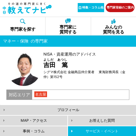
特集・コラム他
専門家登録のご案内
専門家に
みんなの
専門家を探す
質問する
質問を見る
マネー・保険
の専門家
NISA・資産運用のアドバイス
よしだ あつし
吉田 篤
シグマ株式会社 金融商品仲介業者 東海財務局長（金
仲）第152号
対応エリア
名古屋
プロフィール
MAP・アクセス
お答えした質問
事例・コラム
サービス・イベント