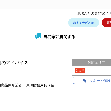
地域ごとの専門家
教えてナビとは
専
専門家に
質問する
運用のアドバイス
対応エリア
名古屋
マネー・保険
融商品仲介業者 東海財務局長（金