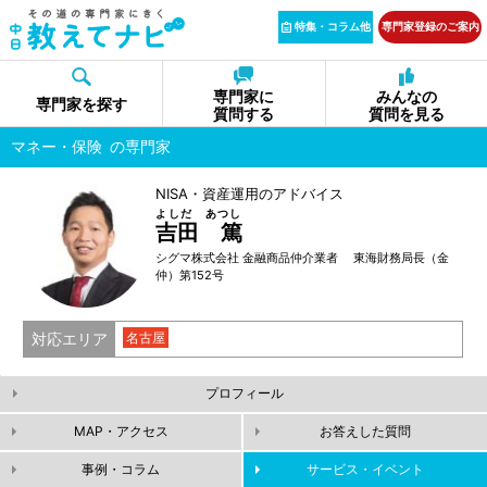
特集・コラム他
専門家登録のご案内
専門家に
みんなの
専門家を探す
質問する
質問を見る
マネー・保険
の専門家
NISA・資産運用のアドバイス
よしだ あつし
吉田 篤
シグマ株式会社 金融商品仲介業者 東海財務局長（金
仲）第152号
対応エリア
名古屋
プロフィール
MAP・アクセス
お答えした質問
事例・コラム
サービス・イベント