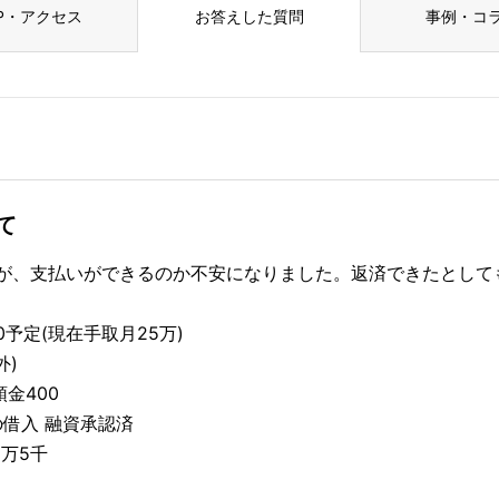
P・アクセス
お答えした質問
事例・コ
て
が、支払いができるのか不安になりました。返済できたとして
00予定(現在手取月25万)
外)
金400
の借入 融資承認済
9万5千