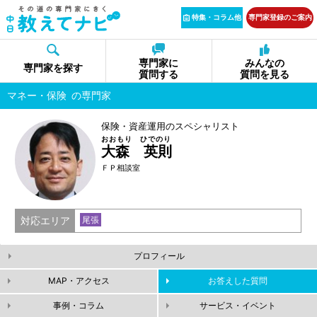
特集・コラム他
専門家登録のご案内
専門家に
みんなの
専門家を探す
質問する
質問を見る
マネー・保険
の専門家
保険・資産運用のスペシャリスト
おおもり ひでのり
大森 英則
ＦＰ相談室
対応エリア
尾張
プロフィール
MAP・アクセス
お答えした質問
事例・コラム
サービス・イベント