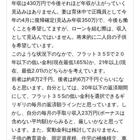
年収は430万円で今後それほど年収が上がっていく
見込みはありません。妻は育休中で正職員として今
年の4月に復帰確定(見込み年収350万)で、今後も働
くことを希望してますが、ローンを組む際は、収入
として見込んではいません。将来的に二人目の子供
を希望しています。
このような状況下のなかで、フラット３５Sで２０
年以下の低い金利(現在最低1.65%)か、21年以上(現
在、最低2.01)のどちらかを考えています。
前者は約8万2千円、後者は約6万7千円ぐらいにな
ると思います。自分としては、20年以下の返済期間
にして、フラット３５Sの低い金利を選択できるギ
リギリの毎月の返済額ラインだと思っています。し
かし、自分の毎月の手取り収入23万円(ボーナスは
含めない平均額)からみると、厳しいかなと思って
います。また、変動金利は検討しておりません。
子供の教育資金、固定資産税、住宅の補修積立、車