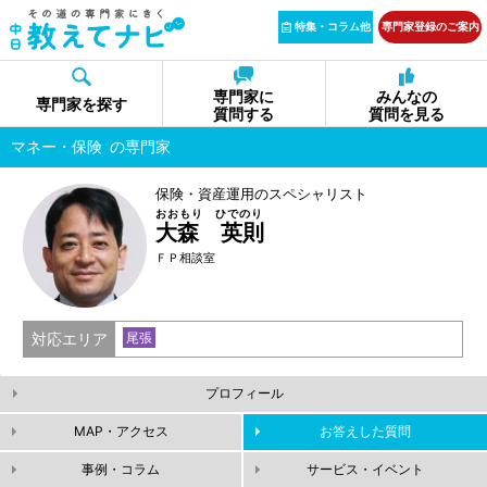
特集・コラム他
専門家登録のご案内
専門家に
みんなの
専門家を探す
質問する
質問を見る
マネー・保険
の専門家
保険・資産運用のスペシャリスト
おおもり ひでのり
大森 英則
ＦＰ相談室
対応エリア
尾張
プロフィール
MAP・アクセス
お答えした質問
事例・コラム
サービス・イベント