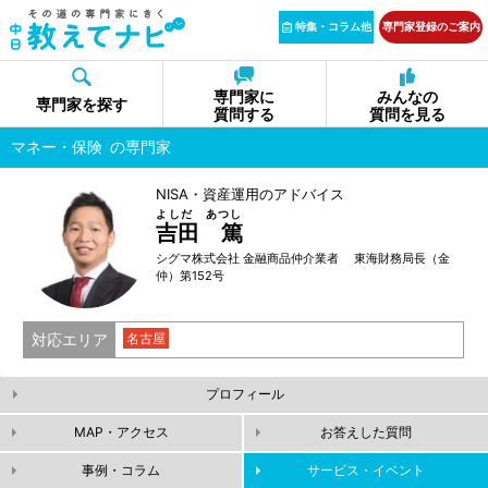
特集・コラム他
専門家登録のご案内
専門家に
みんなの
専門家を探す
質問する
質問を見る
マネー・保険
の専門家
NISA・資産運用のアドバイス
よしだ あつし
吉田 篤
シグマ株式会社 金融商品仲介業者 東海財務局長（金
仲）第152号
対応エリア
名古屋
プロフィール
MAP・アクセス
お答えした質問
事例・コラム
サービス・イベント