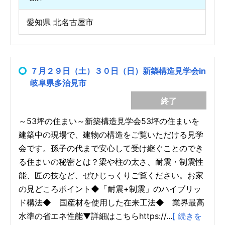
愛知県 北名古屋市
７月２９日（土）３０日（日）新築構造見学会in
岐阜県多治見市
終了
～53坪の住まい～新築構造見学会53坪の住まいを
建築中の現場で、建物の構造をご覧いただける見学
会です。孫子の代まで安心して受け継ぐことのでき
る住まいの秘密とは？梁や柱の太さ、耐震・制震性
能、匠の技など、ぜひじっくりご覧ください。お家
の見どころポイント◆「耐震+制震」のハイブリッ
ド構法◆ 国産材を使用した在来工法◆ 業界最高
水準の省エネ性能▼詳細はこちらhttps://...
[ 続きを