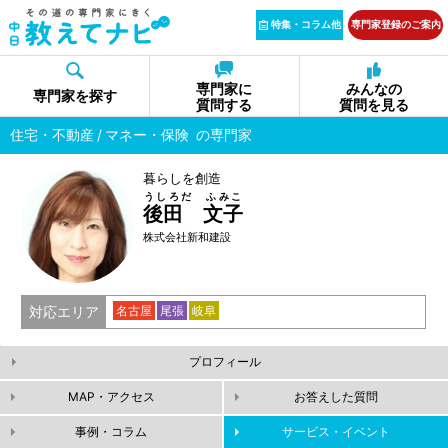
特集・コラム他
専門家登録のご案内
専門家に
みんなの
専門家を探す
質問する
質問を見る
住宅・不動産
マネー・保険
の専門家
暮らしを創造
うしろだ ふみこ
後田 文子
株式会社新和建設
対応エリア
名古屋
尾張
岐阜
プロフィール
MAP・アクセス
お答えした質問
事例・コラム
サービス・イベント