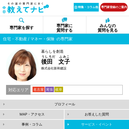
特集・コラム他
専門家登録のご案内
専門家に
みんなの
専門家を探す
質問する
質問を見る
住宅・不動産
マネー・保険
の専門家
暮らしを創造
うしろだ ふみこ
後田 文子
株式会社新和建設
対応エリア
名古屋
尾張
岐阜
プロフィール
MAP・アクセス
お答えした質問
事例・コラム
サービス・イベント