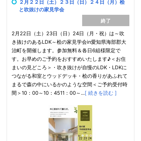
２月２２日（土）２３日（日）２４日（月）桧
と吹抜けの家見学会
終了
2月22日（土）23日（日）24日（月・祝）は～吹
き抜けのあるLDK～桧の家見学会in愛知県海部郡大
治町を開催します。参加無料＆各日6組様限定で
す。お早めのご予約をおすすめいたします♪＜お住
まいの見どころ＞・吹き抜けが自慢のLDK・LDKに
つながる和室とウッドデッキ・桧の香りがあふれて
まるで森の中にいるかのような空間＜ご予約受付時
間＞10：00～10：4511：00～...
[ 続きを読む ]