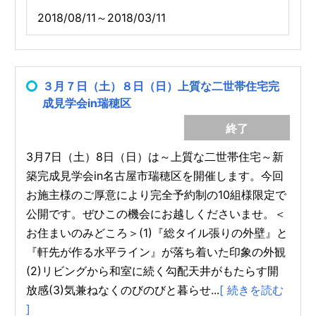
2018/08/11～2018/03/11
３月７日（土）８日（日）上質な二世帯住宅完
成見学会in瑞穂区
終了
3月7日（土）8日（日）は～上質な二世帯住宅～新
築完成見学会in名古屋市瑞穂区を開催します。今回
お施主様のご厚意により完全予約制の10組様限定で
公開です。ぜひこの機会にお越しくださいませ。＜
お住まいのみどころ＞(1)『総タイル張りの外壁』と
『軒先が作る水平ライン』が落ち着いた印象の外観
(2)リビングから和室に続く勾配天井がもたらす開
放感(3)気兼ねなくのびのびと暮らせ...
[ 続きを読む
]