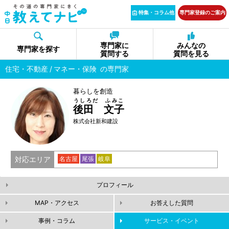
特集・コラム他
専門家登録のご案内
専門家に
みんなの
専門家を探す
質問する
質問を見る
住宅・不動産
マネー・保険
の専門家
暮らしを創造
うしろだ ふみこ
後田 文子
株式会社新和建設
対応エリア
名古屋
尾張
岐阜
プロフィール
MAP・アクセス
お答えした質問
事例・コラム
サービス・イベント