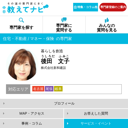
特集・コラム他
専門家登録のご案内
専門家に
みんなの
専門家を探す
質問する
質問を見る
住宅・不動産
マネー・保険
の専門家
暮らしを創造
うしろだ ふみこ
後田 文子
株式会社新和建設
対応エリア
名古屋
尾張
岐阜
プロフィール
MAP・アクセス
お答えした質問
事例・コラム
サービス・イベント