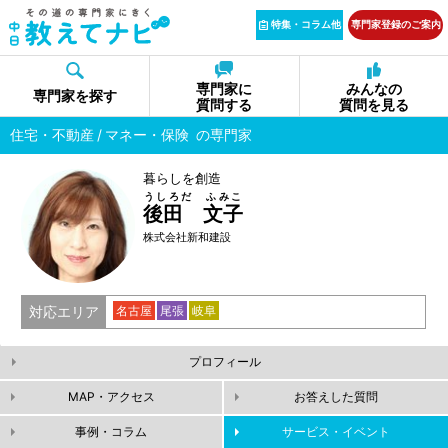
特集・コラム他
専門家登録のご案内
専門家に
みんなの
専門家を探す
質問する
質問を見る
住宅・不動産
マネー・保険
の専門家
暮らしを創造
うしろだ ふみこ
後田 文子
株式会社新和建設
対応エリア
名古屋
尾張
岐阜
プロフィール
MAP・アクセス
お答えした質問
事例・コラム
サービス・イベント