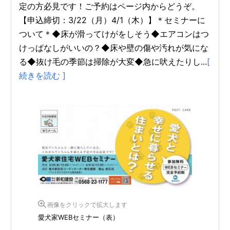
定の方必見です！ご予約はページ内からどうぞ。
【申込締切：3/22（月）4/1（木）】＊セミナーに
ついて＊◆床が滑ってけがをしそう◆エアコンはつ
けっぱなしがいいの？◆床や壁の傷や汚れが気にな
る◆抜け毛の季節は掃除が大変◆急に吠えたりし...
[
続きを読む ]
画像をクリックで拡大します
愛犬家WEBセミナー（表）