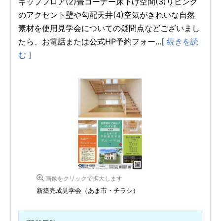
キップフロア(2)畳コーナー床下げ空間(3)リビング
のアクセント壁や勾配天井(4)空気がきれいな自然
素材を使用見学会についての疑問点などございまし
たら、お電話または公式HP予約フォー...
[ 続きを読
む ]
画像をクリックで拡大します
新築完成見学会（あま市・チラシ）