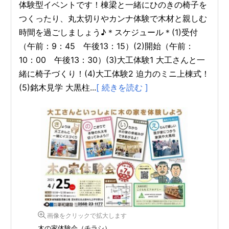
体験型イベントです！棟梁と一緒にひのきの椅子を
つくったり、丸太切りやカンナ体験で木材と親しむ
時間を過ごしましょう♪＊スケジュール＊(1)受付
（午前：9：45 午後13：15）(2)開始（午前：
10：00 午後13：30）(3)大工体験1 大工さんと一
緒に椅子づくり！(4)大工体験2 迫力のミニ上棟式！
(5)銘木見学 大黒柱...
[ 続きを読む ]
画像をクリックで拡大します
木の家体験会（チラシ）