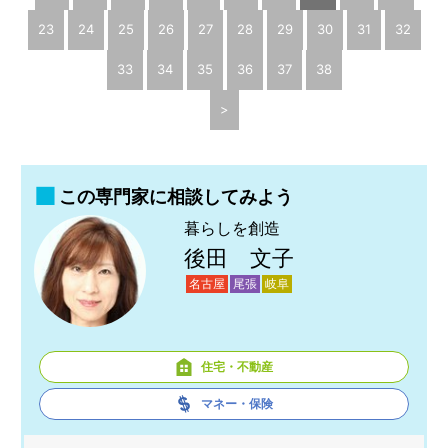
23
24
25
26
27
28
29
30
31
32
33
34
35
36
37
38
>
この専門家に相談してみよう
暮らしを創造
後田 文子
名古屋
尾張
岐阜
住宅・不動産
マネー・保険