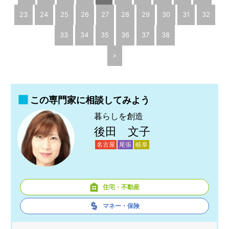
23
24
25
26
27
28
29
30
31
32
33
34
35
36
37
38
>
この専門家に相談してみよう
暮らしを創造
後田 文子
名古屋
尾張
岐阜
住宅・不動産
マネー・保険