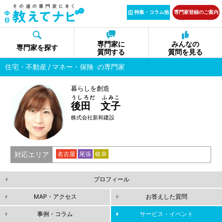
特集・コラム他
専門家登録のご案内
専門家に
みんなの
専門家を探す
質問する
質問を見る
住宅・不動産
マネー・保険
の専門家
暮らしを創造
うしろだ ふみこ
後田 文子
株式会社新和建設
対応エリア
名古屋
尾張
岐阜
プロフィール
MAP・アクセス
お答えした質問
事例・コラム
サービス・イベント