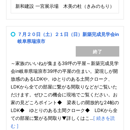
新和建設 一宮展示場 木美の杜（きみのもり）
７月２０日（土）２１日（日）新築完成見学会in
岐阜県瑞浪市
終了
～家族のいいねが集まる39坪の平屋～新築完成見学
会in岐阜県瑞浪市39坪の平屋の住まい。梁現しが開
放感のあるLDKや、ゆとりのある土間クローク、
LDKから全ての部屋に繋がる間取りなどがご覧いた
だけます。ぜひこの機会に現地でご覧ください。お
家の見どころポイント◆ 梁表しの開放的な24帖の
LDK◆ ゆとりのある土間クローク◆ LDKから全
ての部屋に繋がる間取り▼詳しくはこ...
[ 続きを読
む ]