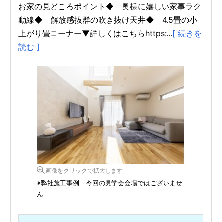
お家の見どころポイント◆ 奥様に嬉しい家事ラク
動線◆ 解放感抜群の吹き抜け天井◆ 4.5畳の小
上がり畳コーナー▼詳しくはこちらhttps:...
[ 続きを
読む ]
画像をクリックで拡大します
※弊社施工事例 今回の見学会会場ではございませ
ん