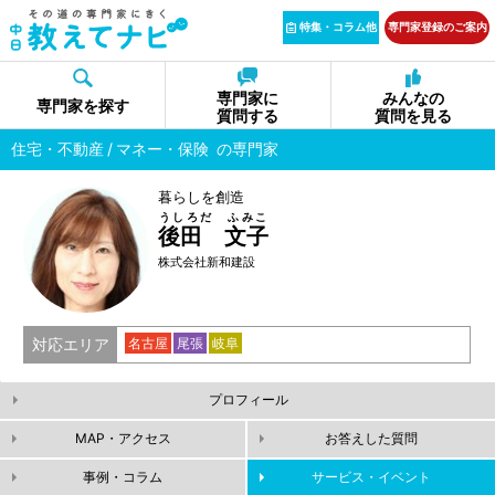
特集・コラム他
専門家登録のご案内
専門家に
みんなの
専門家を探す
質問する
質問を見る
住宅・不動産
マネー・保険
の専門家
暮らしを創造
うしろだ ふみこ
後田 文子
株式会社新和建設
対応エリア
名古屋
尾張
岐阜
プロフィール
MAP・アクセス
お答えした質問
事例・コラム
サービス・イベント