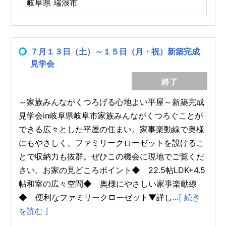
岐阜県 瑞浪市
７月１３日（土）～１５日（月・祝）新築完成
見学会
終了
～家族みんながくつろげる心地よい平屋～新築完成
見学会in岐阜県岐阜市家族みんながくつろぐことが
できる広々とした平屋の住まい。家事楽動線で奥様
にもやさしく、ファミリークローゼットを設けるこ
とで収納力も抜群。ぜひこの機会に現地でご覧くだ
さい。お家の見どころポイント◆ 22.5帖LDK+4.5
帖和室の広々空間◆ 奥様にやさしい家事楽動線
◆ 便利なファミリークローゼット▼詳し...
[ 続き
を読む ]