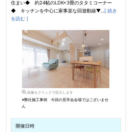
住まい◆ 約24帖のLDK+3畳のタタミコーナー
◆ キッチンを中心に家事楽な回遊動線▼...
[ 続き
を読む ]
画像をクリックで拡大します
※弊社施工事例 今回の見学会会場ではございませ
ん
開催日時